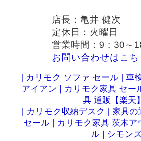
店長：亀井 健次
定休日：火曜日
営業時間：9：30～1
お問い合わせはこち
|
カリモク ソファ セール
|
車検
アイアン
|
カリモク家具 セー
具 通販【楽天
|
カリモク収納デスク
|
家具の
セール
|
カリモク家具 茨木ア
ル
|
シモンズ