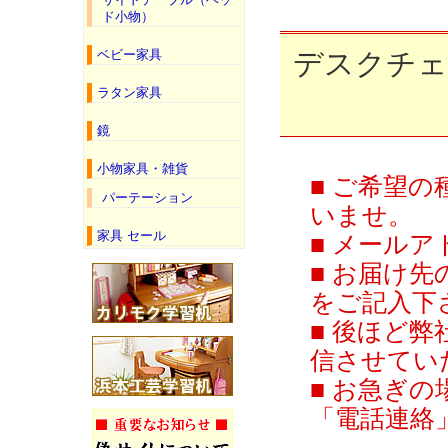
ド小物）
デスクチェ
ベビー家具
ラタン家具
鏡
小物家具・雑貨
■ ご希望
パーテーション
いませ。
家具 セール
■ メール
■ お届け先
をご記入下
■ 後ほど
信させてい
■ お急ぎの
「電話連絡