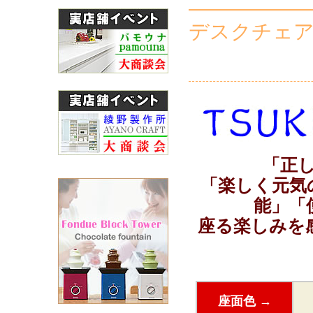
デスクチェア 
「正
「楽しく元気
能」「
座る楽しみを
座面色 →