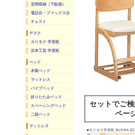
玄関収納（下駄箱）
電話台・ファックス台
チェスト
デスク
カリモク 学習机
浜本工芸 学習机
ベッド
木製ベッド
マットレス
パイプベッド
折りたたみベッド
セットでご検
スペーシングベッド
ペー
二段ベッド
マットレス
■カリモク学習机 BUONA SC