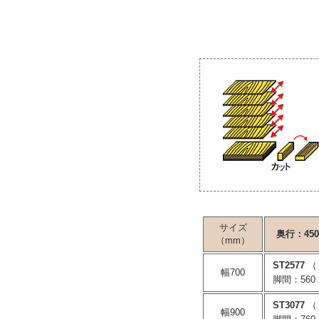
サイズ
奥行：45
（mm）
ST2577
（
幅700
脚間：560
ST3077
（
幅900