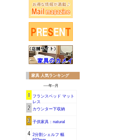
家具 人気ランキング
----年--月
フランスベッド マット
レス
カウンター下収納
子供家具：natural
2分割シェルフ 幅
602mm