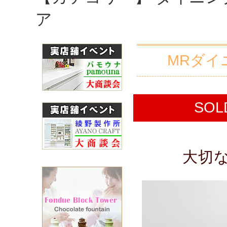
ア
MRダイ
SO
大切