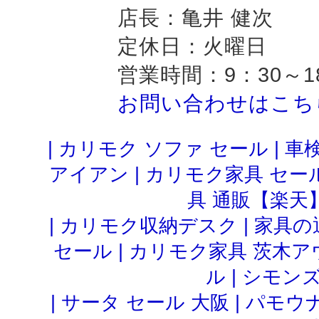
店長：亀井 健次
定休日：火曜日
営業時間：9：30～1
お問い合わせはこち
|
カリモク ソファ セール
|
車検
アイアン
|
カリモク家具 セー
具 通販【楽天
|
カリモク収納デスク
|
家具の
セール
|
カリモク家具 茨木ア
ル
|
シモンズ
|
サータ セール 大阪
|
パモウナ