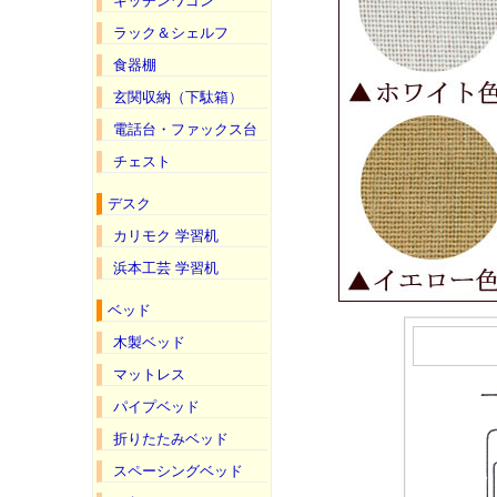
キッチンワゴン
ラック＆シェルフ
食器棚
玄関収納（下駄箱）
電話台・ファックス台
チェスト
デスク
カリモク 学習机
浜本工芸 学習机
ベッド
木製ベッド
マットレス
パイプベッド
折りたたみベッド
スペーシングベッド